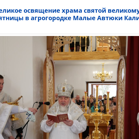
еликое освящение храма святой велико
ятницы в агрогородке Малые Автюки Кал