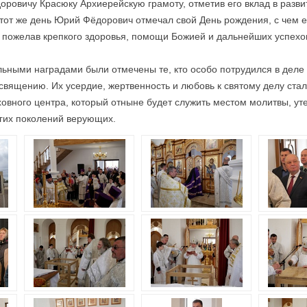
ровичу Красюку Архиерейскую грамоту, отметив его вклад в разви
этот же день Юрий Фёдорович отмечал свой День рождения, с чем 
, пожелав крепкого здоровья, помощи Божией и дальнейших успехов
льными наградами были отмечены те, кто особо потрудился в деле 
освящению. Их усердие, жертвенность и любовь к святому делу ста
ховного центра, который отныне будет служить местом молитвы, ут
гих поколений верующих.