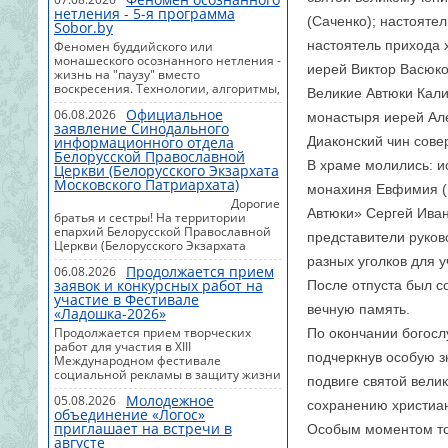
задавать вопросы, делиться своими
нетления - 5-я программа
размышлениями и находить ответы
(Саченко); настояте
Sobor.by
в живом общении. Встреча пройдет в
теплой и дружеской атмосфере, где
настоятель прихода 
Феномен буддийского или
каждый сможет свободно высказать
монашеского осознанного нетления -
иерей Виктор Васюко
свое мнение и открыть для себя
жизнь на "паузу" вместо
новые смыслы евангельского
воскресения. Технологии, алгоритмы,
Великие Автюки Кали
слова.Начало в 16.00.Приглашаются
практики, психотехники и даже
молодые люди до 35 лет. Для новых
Официальное
06.08.2026
самые изощренные формы духовного
монастыря иерей Ал
участников необходимо написать в
заявление Синодального
поиска могут изменить состояние
Telegram: @kosiba...
информационного отдела
Диаконский чин сове
человека, но не способны стать
Белорусской Православной
источником вечной Жизни.В
В храме молились: и
Церкви (Белорусского Экзархата
последней части фильма-лекции о
Московского Патриархата)
стыке науки и Богословия
монахиня Евфимия (
рассмотрено, как на примере
Дорогие
Автюки» Сергей Иван
современных исследований
братья и сестры! На территории
выглядит главный конфликт между
епархий Белорусской Православной
представители руков
духовным преображением человека
Церкви (Белорусского Экзархата
и попыткой сохранить или продлить
Московского Патриархата) в
разных уголков для 
существов...
Продолжается прием
06.08.2026
последнее время отмечается
заявок и конкурсных работ на
После отпуста был с
активизация псевдорелигиозных
участие в Фестивале
организаций, структур и общностей,
вечную память.
«Ладошка-2026»
деятельность которых направлена на
искажение православного
Продолжается прием творческих
По окончании богосл
вероучения, внесение смуты и
работ для участия в XIII
разделений среди верующих. С этой
подчеркнув особую з
Международном фестивале
целью они:— представляются
социальной рекламы в защиту жизни
подвиге святой вели
священнослужителями
и семьи "Ладошка".Мероприятие
Православной Церкви, совершая в
Молодежное
05.08.2026
внесено в Программу сотрудничества
сохранению христиан
противоречии с цер...
объединение «Логос»
между Белорусской Православной
приглашает на встречи в
Особым моментом то
Церковью (Белорусского Экзархата
августе
Московского Патриархата) и