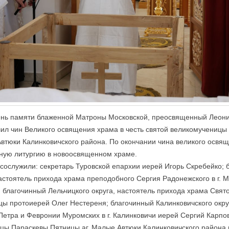
день памяти блаженной Матроны Московской, преосвященный Леони
ил чин Великого освящения храма в честь святой великомученицы
втюки Калинковичского района. По окончании чина великого освя
нную литургию в новоосвященном храме.
сослужили: секретарь Туровской епархии иерей Игорь Скребейко; 
настоятель прихода храма преподобного Сергия Радонежского в г.
 благочинный Лельчицкого округа, настоятель прихода храма Свя
чицы протоиерей Олег Нестереня; благочинный Калинковичского окру
Петра и Февронии Муромских в г. Калинковичи иерей Сергий Карпо
ицы Параскевы Пятницы аг. Малые Автюки Калинковичского района