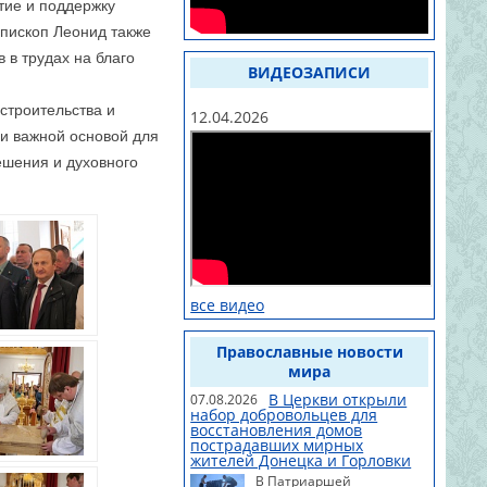
тие и поддержку
епископ Леонид также
 в трудах на благо
ВИДЕОЗАПИСИ
строительства и
12.04.2026
ли важной основой для
ешения и духовного
все видео
Православные новости
мира
В Церкви открыли
07.08.2026
набор добровольцев для
восстановления домов
пострадавших мирных
жителей Донецка и Горловки
В Патриаршей