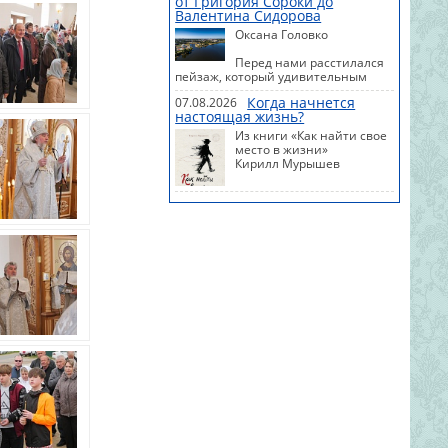
от Григория Сороки до
Валентина Сидорова
Оксана Головко
Перед нами расстилался
пейзаж, который удивительным
образом вмещает в себя всю
Когда начнется
07.08.2026
полноту мироздания – узнаваемый
настоящая жизнь?
и вместе с тем какой-то
космический, вселенский.
Из книги «Как найти свое
место в жизни»
Кирилл Мурышев
Оправданно ли это —
считать свою
теперешнюю жизнь ненастоящей и
ожидать наступления другой,
лучшей жизни? И да и нет!