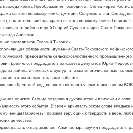
ль прихода храма Преображения Господня аг. Селец иерей Ростисл
храма святого великомученика Дмитрия Солунского в аг. Скородное
вич; настоятель прихода храма святого великомученика Георгия По
нковичского района иерей Георгий Судас и клирик Свято-Покровск
ександр Анисенко.
ршил протодиакон Георгий Тывонюк.
сполняющая обязанности игумении Свято-Покровского Хойникског
Полянская), председатель сельскохозяйственного промышленного
ович Довгялло, председатель райсовета депутатов Юрий Фёдоров
одства района и силовых структур, а также многочисленные палом
участия в этом знаменательном событии.
овершен Крестный ход, во время которого у памятника воинам ВОВ
ужения епископ Леонид поздравил духовенство и прихожан с освя
начимость этого события. В своём архипастырском слове владыка
комученицы Параскевы, призвав верующих к твердости в вере, люб
ских ценностей.
ржества стало награждение. Архипастырь вручил председателю р