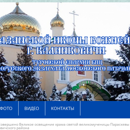
ФОТО
ВИДЕО
КОНТАКТЫ
Совершено Великое освящение храма святой великомученицы Параскевы 
вичского района