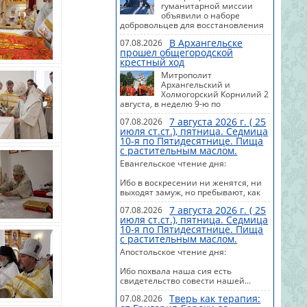
гуманитарной миссии
объявили о наборе
добровольцев для восстановления
разрушенных частных домов
В Архангельске
07.08.2026
мирных жителей в Донецке и
прошел общегородской
Горловке.
крестный ход
Митрополит
Архангельский и
Холмогорский Корнилий 2
августа, в неделю 9-ю по
Пятидесятнице, праздник святого
7 августа 2026 г. ( 25
07.08.2026
пророка Божия Илии, по окончании
июля ст.ст.), пятница. Седмица
Божественной литургии в Михаило-
10-я по Пятидесятнице. Пища
Архангельском кафедральном
с растительным маслом.
соборе областной столицы
возглавил общегородской крестный
Евангельское чтение дня:
ход с молебным пением Пресвятой
Богородице.
Ибо в воскресении ни женятся, ни
выходят замуж, но пребывают, как
Ангелы Божии на небесах.
7 августа 2026 г. ( 25
07.08.2026
июля ст.ст.), пятница. Седмица
#Евангелие #Сегодня #Календарь
10-я по Пятидесятнице. Пища
с растительным маслом.
Апостольское чтение дня:
Ибо похвала наша сия есть
свидетельство совести нашей...
Тверь как терапия:
07.08.2026
#Апостол #Сегодня #Календарь