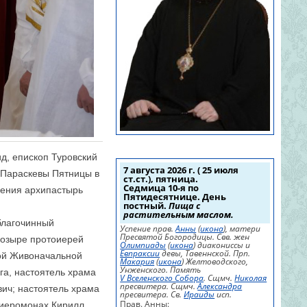
д, епископ Туровский
7 августа 2026 г. ( 25 июля
 Параскевы Пятницы в
ст.ст.), пятница.
Седмица 10-я по
щения архипастырь
Пятидесятнице. День
постный.
Пища с
растительным маслом.
благочинный
Успение прав.
Анны
(
икона
), матери
Пресвятой Богородицы. Свв. жен
 Мозыре протоиерей
Олимпиады
(
икона
) диакониссы и
Евпраксии
девы, Тавеннской. Прп.
той Живоначальной
Макария
(
икона
) Желтоводского,
Унженского. Память
га, настоятель храма
V Вселенского Собора
. Сщмч.
Николая
пресвитера. Сщмч.
Александра
вич; настоятель храма
пресвитера. Св.
Ираиды
исп.
Прав. Анны:
 иеромонах Кирилл