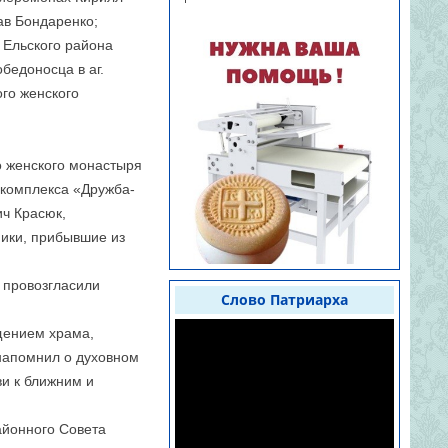
ав Бондаренко;
 Ельского района
бедоносца в аг.
ого женского
о женского монастыря
 комплекса «Дружба-
ич Красюк,
ники, прибывшие из
 провозгласили
Слово Патриарха
щением храма,
 напомнил о духовном
ви к ближним и
айонного Совета