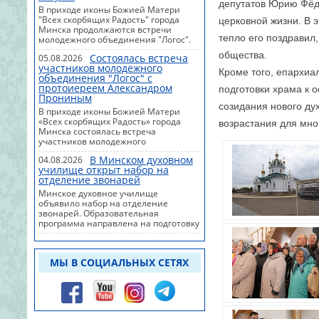
депутатов Юрию Фёдо
Министерством образования
В приходе иконы Божией Матери
Беларуси на 2026-2030 годы.
"Всех скорбящих Радость" города
церковной жизни. В 
Организаторы фестиваля - Центр
Минска продолжаются встречи
духовного просвещения и
тепло его поздравил
молодежного объединения "Логос".
социального служения Белорусского
Август будет насыщен интересными
общества.
Экзархата в честь иконы Божией
Состоялась встреча
05.08.2026
беседами, совместным чтением,
Матери "Всех скорбящих Радость" в
участников молодежного
духовными размышлениями и
Кроме того, епархиа
городе Минск...
объединения "Логос" с
живым общением.В программе7
протоиереем Александром
августа, 18.00 - "Игропятница";9
подготовки храма к 
Прониным
августа, 16.00 - "Открытая Библия";14
созидания нового ду
августа, 18.00 - "Слушаем и не
В приходе иконы Божией Матери
осуждаем";16 августа, 16.00 - чтение
«Всех скорбящих Радость» города
возрастания для мно
на природе;21 августа, 18.00 - встреча
Минска состоялась встреча
на тему "Духовное и
участников молодежного
материальное";23 августа, 16.00 -
объединения «Логос» с протоиереем
встреча в формате "Голос Цер...
В Минском духовном
04.08.2026
Александром Прониным.В теплой и
училище открыт набор на
дружеской атмосфере участники
отделение звонарей
беседовали на самые разные темы -
говорили о вере, жизни,
Минское духовное училище
взаимоотношениях, делились
объявило набор на отделение
мыслями, задавали вопросы и вместе
звонарей. Образовательная
искали ответы. Такие встречи
программа направлена на подготовку
становятся важным пространством
специалистов для приходов Русской
для открытого общения, взаимной
Православной Церкви по
поддержки и духовного роста.Не
специальности "Звонарное дело" с
обошлось и без планов на будущее: в
МЫ В СОЦИАЛЬНЫХ СЕТЯХ
присвоением квалификации
ходе встречи ...
"церковный звонарь".Обучение
проводится в вечерней форме, что
позволяет совмещать занятия с
работой или учебой.
Продолжительность курса составляет