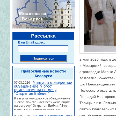
Рассылка
Ваш Email адрес:
Подписаться
2 мая 2026 года, в 
и Мозырский, соверш
Православные новости
агрогородке Малые А
Беларуси
возглавил Божестве
9 августа молодежное
07.08.2026
Его Преосвященству 
объединение "Логос"
приглашает на встречу
Полесского округа, 
"Открытая Библия"
Геннадий Нестереня;
9 августа молодежное объединение
"Логос" приглашает всех желающих
Троицы в г. п. Лель
на встречу "Открытая Библия".Это
возможность вместе читать и
святых благоверных 
обсуждать Священное Писание,
святой великомучен
Феномен осознанного
07.08.2026